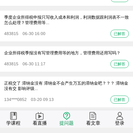
季度企业所得税申报只写收入成本和利润，利润数据跟利润表不一致
怎么处理？管理费用等...
483815 06-30 16:00
已解答
企业所得税季报没有写管理费用等的地方，管理费用还用写吗？
483815 06-30 11:17
已解答
正税交了 滞纳金没有 滞纳金不会产生万五的滞纳金吧？？？ 滞纳金
没有交 影响评级...
134****0852 03-20 09:13
已解答
老师 我们公司（一般人）购买了房产，登记了的，然后没拿到产权
学课程
看直播
提问题
看文章
登录
，过了拿房期。现在...